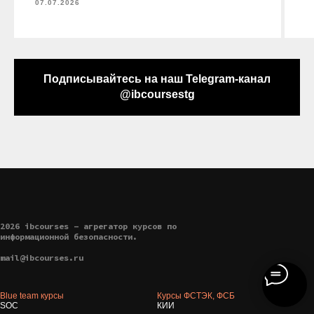
07.07.2026
Подписывайтесь на наш Telegram-канал
@ibcoursestg
2026 ibcourses - агрегатор курсов по
информационной безопасности.
mail@ibcourses.ru
Blue team курсы
Курсы ФСТЭК, ФСБ
SOC
КИИ