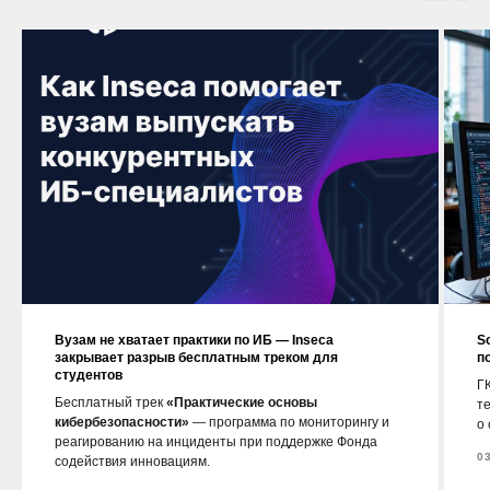
Вузам не хватает практики по ИБ — Inseca
S
закрывает разрыв бесплатным треком для
п
студентов
ГК
Бесплатный трек
«Практические основы
т
кибербезопасности»
— программа по мониторингу и
о
реагированию на инциденты при поддержке Фонда
0
содействия инновациям.