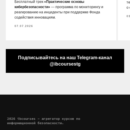
Бесплатный трек
«Практические основы
т
кибербезопасности»
— программа по мониторингу и
о
реагированию на инциденты при поддержке Фонда
0
содействия инновациям.
07.07.2026
Подписывайтесь на наш Telegram-канал
@ibcoursestg
2026 ibcourses - агрегатор курсов по
информационной безопасности.