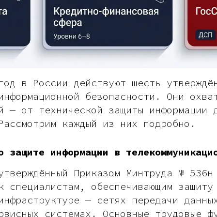
год в России действуют шесть утверждё
информационной безопасности. Они охва
й — от технической защиты информации 
Рассмотрим каждый из них подробно.
о защите информации в телекоммуникаци
утверждённый Приказом Минтруда № 536н
к специалистам, обеспечивающим защиту
инфраструктуре — сетях передачи данны
рвисных системах. Основные трудовые ф