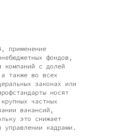
4, применение
внебюджетных фондов,
и компаний с долей
 а также во всех
деральных законах или
профстандарты носят
 крупных частных
вании вакансий,
ольку это снижает
в управлении кадрами.