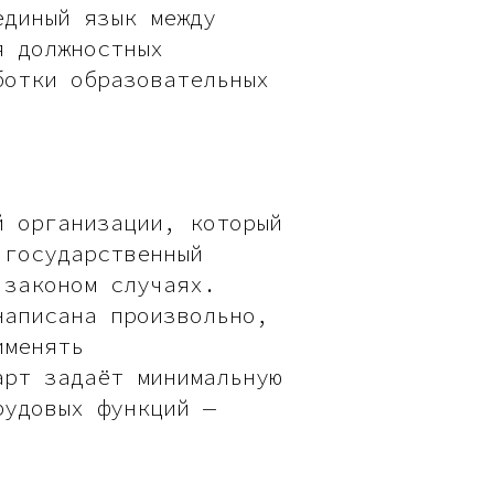
единый язык между
я должностных
ботки образовательных
й организации, который
 государственный
 законом случаях.
написана произвольно,
именять
арт задаёт минимальную
рудовых функций —