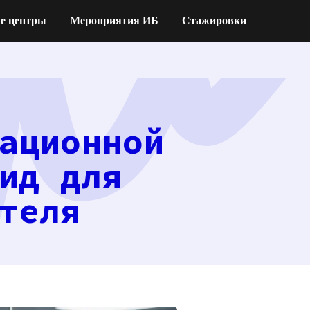
е центры
Мероприятия ИБ
Стажировки
ационной
ид для
теля