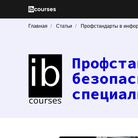
Главная
/
Статьи
/
Профстандарты в инфор
Профста
безопас
специал