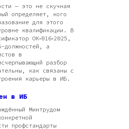
ости — это не скучная
рый определяет, кого
разование для этого
уровне квалификации. В
ификатор ОК‑016‑2025,
Б-должностей, а
истов в
исчерпывающий разбор
ательны, как связаны с
троения карьеры в ИБ.
ен в ИБ
рждённый Минтрудом
конкретной
сти профстандарты