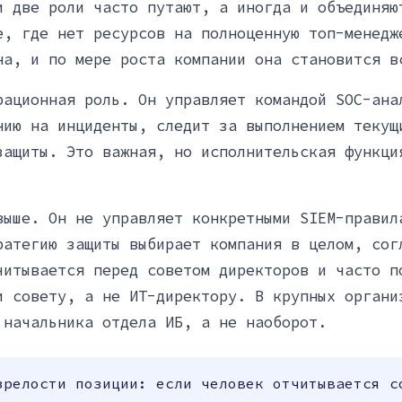
и две роли часто путают, а иногда и объединяю
е, где нет ресурсов на полноценную топ-менедж
на, и по мере роста компании она становится в
рационная роль. Он управляет командой SOC-ана
нию на инциденты, следит за выполнением текущ
защиты. Это важная, но исполнительская функци
выше. Он не управляет конкретными SIEM-правил
ратегию защиты выбирает компания в целом, сог
читывается перед советом директоров и часто п
и совету, а не ИТ-директору. В крупных органи
 начальника отдела ИБ, а не наоборот.
зрелости позиции: если человек отчитывается с