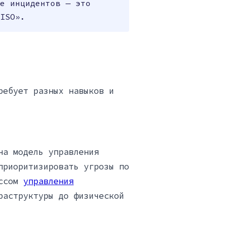
е инцидентов — это
ISO».
ребует разных навыков и
на модель управления
приоритизировать угрозы по
ессом
управления
раструктуры до физической