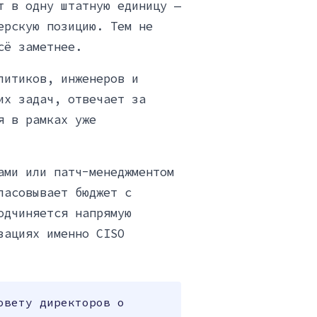
т в одну штатную единицу —
ерскую позицию. Тем не
сё заметнее.
литиков, инженеров и
их задач, отвечает за
я в рамках уже
ами или патч-менеджментом
ласовывает бюджет с
одчиняется напрямую
зациях именно CISO
овету директоров о