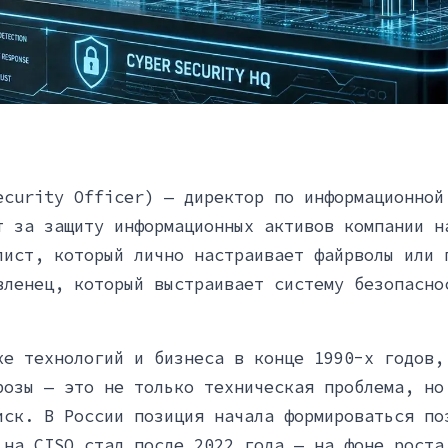
ecurity Officer) — директор по информационной
т за защиту информационных активов компании н
лист, который лично настраивает файрволы или 
вленец, который выстраивает систему безопасно
ке технологий и бизнеса в конце 1990-х годов,
розы — это не только техническая проблема, но
иск. В России позиция начала формироваться по
 на CISO стал после 2022 года — на фоне роста