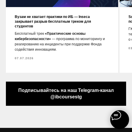
Вузам не хватает практики по ИБ — Inseca
S
закрывает разрыв бесплатным треком для
п
студентов
ГК
Бесплатный трек
«Практические основы
т
кибербезопасности»
— программа по мониторингу и
о
реагированию на инциденты при поддержке Фонда
0
содействия инновациям.
07.07.2026
Подписывайтесь на наш Telegram-канал
@ibcoursestg