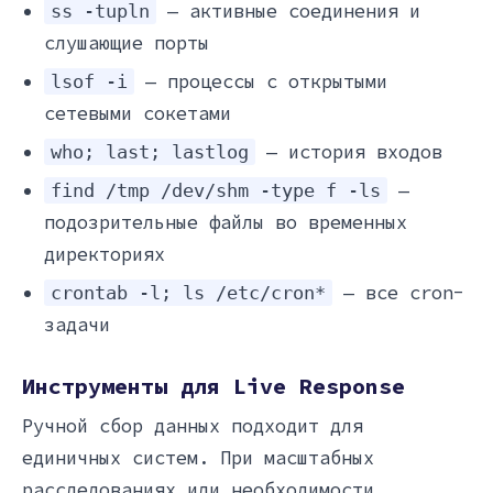
— активные соединения и
ss -tupln
слушающие порты
— процессы с открытыми
lsof -i
сетевыми сокетами
— история входов
who; last; lastlog
—
find /tmp /dev/shm -type f -ls
подозрительные файлы во временных
директориях
— все cron-
crontab -l; ls /etc/cron*
задачи
Инструменты для Live Response
Ручной сбор данных подходит для
единичных систем. При масштабных
расследованиях или необходимости