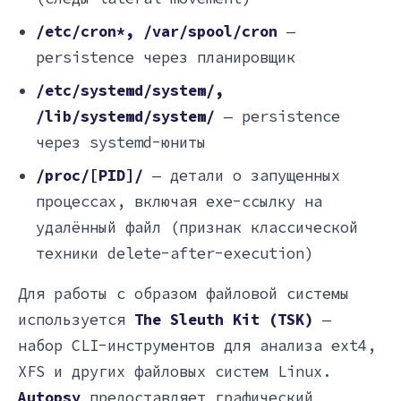
/etc/cron*, /var/spool/cron
—
persistence через планировщик
/etc/systemd/system/,
/lib/systemd/system/
— persistence
через systemd-юниты
/proc/[PID]/
— детали о запущенных
процессах, включая exe-ссылку на
удалённый файл (признак классической
техники delete-after-execution)
Для работы с образом файловой системы
используется
The Sleuth Kit (TSK)
—
набор CLI-инструментов для анализа ext4,
XFS и других файловых систем Linux.
Autopsy
предоставляет графический