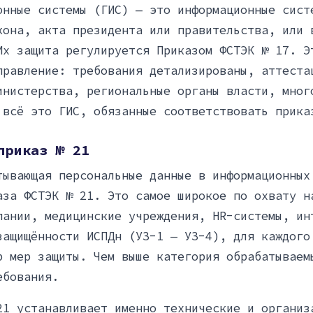
онные системы (ГИС) — это информационные сист
кона, акта президента или правительства, или 
Их защита регулируется Приказом ФСТЭК № 17. Э
правление: требования детализированы, аттеста
инистерства, региональные органы власти, мног
 всё это ГИС, обязанные соответствовать прика
приказ № 21
тывающая персональные данные в информационных
аза ФСТЭК № 21. Это самое широкое по охвату н
пании, медицинские учреждения, HR-системы, ин
защищённости ИСПДн (УЗ-1 — УЗ-4), для каждого
р мер защиты. Чем выше категория обрабатываем
ебования.
21 устанавливает именно технические и организ