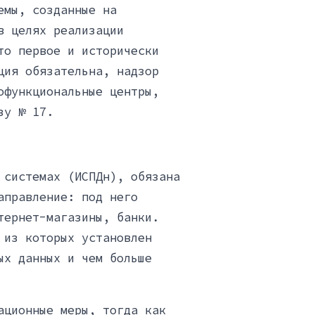
емы, созданные на
в целях реализации
то первое и исторически
ция обязательна, надзор
офункциональные центры,
зу № 17.
 системах (ИСПДн), обязана
аправление: под него
тернет-магазины, банки.
 из которых установлен
ых данных и чем больше
ационные меры, тогда как