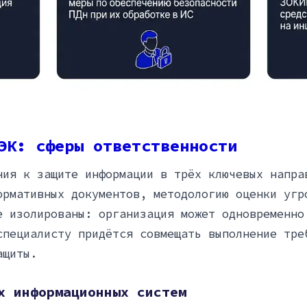
ЭК: сферы ответственности
ния к защите информации в трёх ключевых напра
ормативных документов, методологию оценки угр
е изолированы: организация может одновременно
специалисту придётся совмещать выполнение тре
ащиты.
х информационных систем