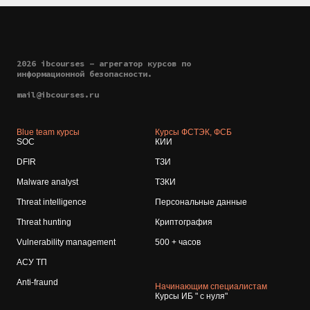
2026 ibcourses - агрегатор курсов по
информационной безопасности.
mail@ibcourses.ru
Blue team курсы
Курсы ФСТЭК, ФСБ
SOC
КИИ
DFIR
ТЗИ
Malware analyst
ТЗКИ
Threat intelligence
Персональные данные
Threat hunting
Криптография
Vulnerability management
500 + часов
АСУ ТП
Anti-fraund
Начинающим специалистам
Курсы ИБ " с нуля"