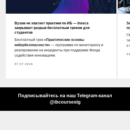
Вузам не хватает практики по ИБ — Inseca
S
закрывает разрыв бесплатным треком для
п
студентов
ГК
Бесплатный трек
«Практические основы
т
кибербезопасности»
— программа по мониторингу и
о
реагированию на инциденты при поддержке Фонда
0
содействия инновациям.
07.07.2026
Подписывайтесь на наш Telegram-канал
@ibcoursestg