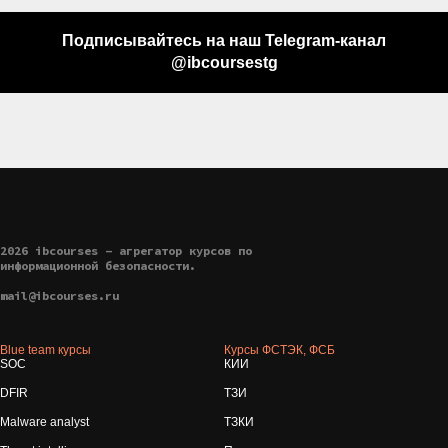
Подписывайтесь на наш Telegram-канал
@ibcoursestg
2026 ibcourses - агрегатор курсов по
информационной безопасности.
mail@ibcourses.ru
Blue team курсы
Курсы ФСТЭК, ФСБ
SOC
КИИ
DFIR
ТЗИ
Malware analyst
ТЗКИ