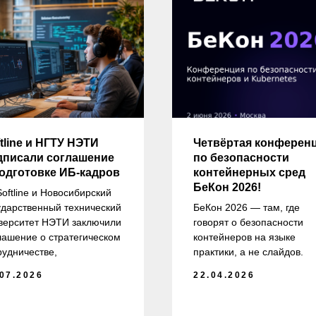
tline и НГТУ НЭТИ
Четвёртая конферен
дписали соглашение
по безопасности
подготовке ИБ-кадров
контейнерных сред
БеКон 2026!
Softline и Новосибирский
ударственный технический
БеКон 2026 — там, где
верситет НЭТИ заключили
говорят о безопасности
лашение о стратегическом
контейнеров на языке
рудничестве,
практики, а не слайдов.
.07.2026
22.04.2026