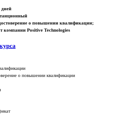
5 дней
станционный
достоверение о повышении квалификации;
т компании Positive Technologies
курса
валификации
оверение о повышении квалификации
я
фикат