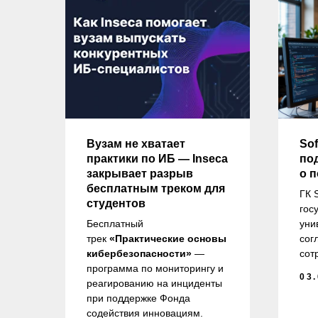
ду
Вузам не хватает
Sof
практики по ИБ — Inseca
по
закрывает разрыв
о 
бесплатным треком для
ГК 
студентов
гос
и
Бесплатный
уни
ов
трек
«Практические основы
сог
.М.
кибербезопасности»
—
сот
в,
программа по мониторингу и
03
 на
реагированию на инциденты
при поддержке Фонда
по
содействия инновациям.