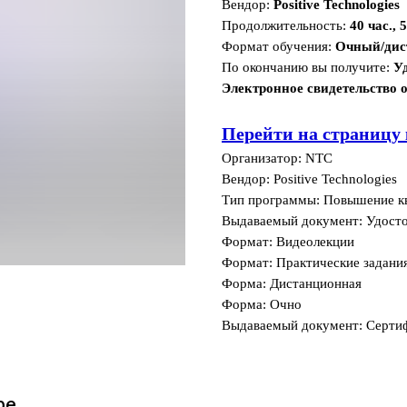
Вендор:
Positive Technologies
Продолжительность:
40 час., 
Формат обучения:
Очный/ди
По окончанию вы получите:
У
Электронное свидетельство о
Перейти на страницу 
Организатор: NTC
Вендор: Positive Technologies
Тип программы: Повышение к
Выдаваемый документ: Удост
Формат: Видеолекции
Формат: Практические задани
Форма: Дистанционная
Форма: Очно
Выдаваемый документ: Серти
ре