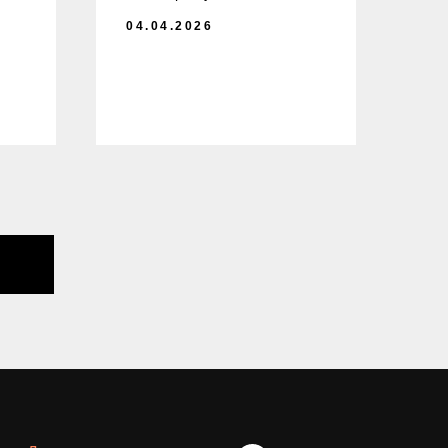
об
04.04.2026
тру
и у
пла
04