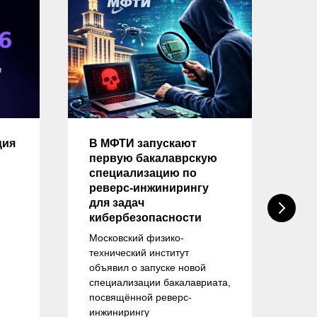
ция
В МФТИ запускают
Оп
первую бакалаврскую
на
специализацию по
тр
реверс-инжинирингу
вы
для задач
на
кибербезопасности
«И
бе
Московский физико-
технический институт
ейт
объявил о запуске новой
пр
специализации бакалавриата,
об
посвящённой реверс-
спе
инжинирингу
— 