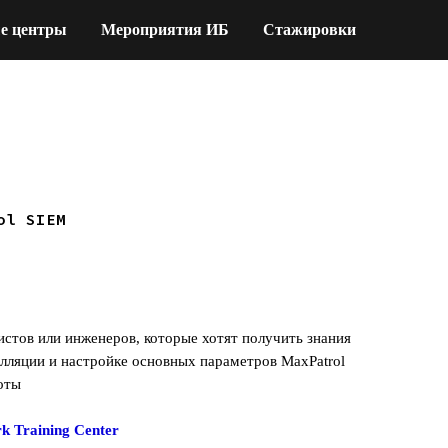
е центры
Мероприятия ИБ
Стажировки
ol SIEM
истов или инженеров, которые хотят получить знания
лляции и настройке основных параметров MaxPatrol
оты
k Training Center