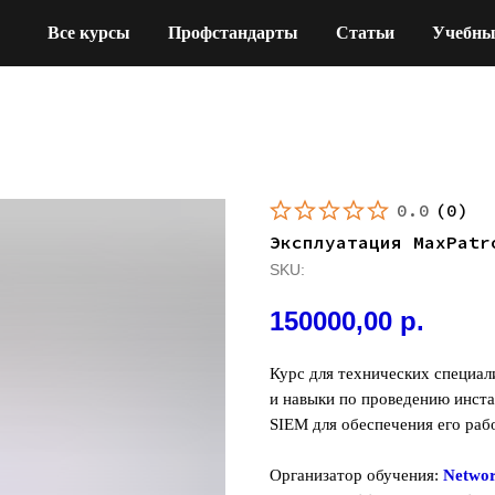
Все курсы
Профстандарты
Статьи
Учебны
0.0
(
0
)
Эксплуатация MaxPatr
SKU:
150000,00
р.
Курс для технических специал
и навыки по проведению инста
SIEM для обеспечения его раб
Организатор обучения:
Networ