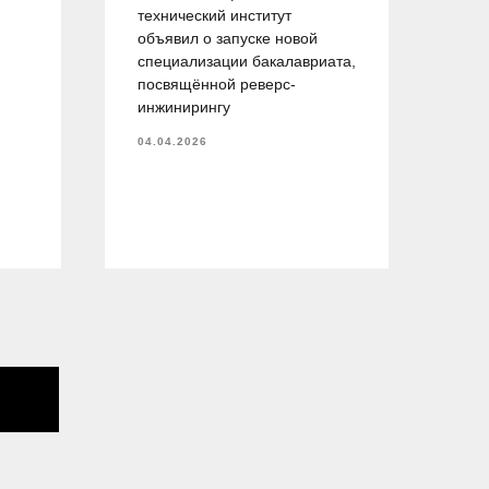
технический институт
ейт
объявил о запуске новой
пр
специализации бакалавриата,
об
посвящённой реверс-
спе
инжинирингу
— 
об
04.04.2026
тру
и у
пла
04.