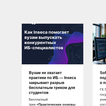
ду
Вузам не хватает
Sof
практики по ИБ — Inseca
по
закрывает разрыв
о 
бесплатным треком для
ГК 
студентов
гос
и
Бесплатный
уни
ов
трек
«Практические основы
сог