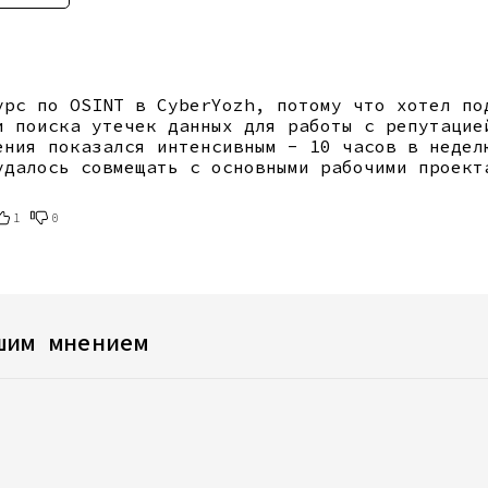
урс по OSINT в CyberYozh, потому что хотел по
и поиска утечек данных для работы с репутацие
ения показался интенсивным - 10 часов в недел
удалось совмещать с основными рабочими проект
1
0
шим мнением