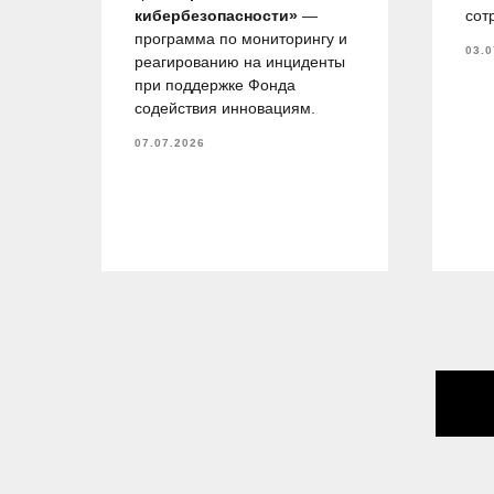
.М.
кибербезопасности»
—
сот
в,
программа по мониторингу и
03.0
 на
реагированию на инциденты
при поддержке Фонда
по
содействия инновациям.
07.07.2026