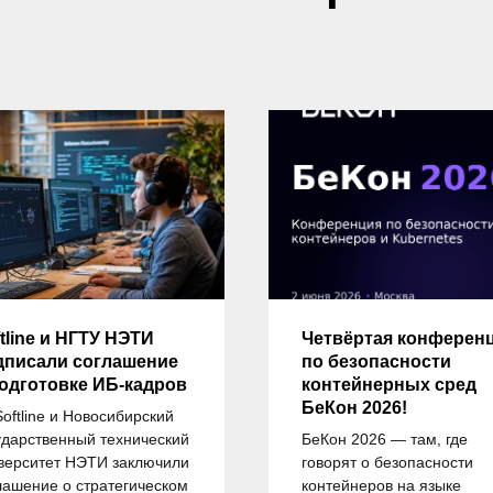
tline и НГТУ НЭТИ
Четвёртая конферен
дписали соглашение
по безопасности
подготовке ИБ-кадров
контейнерных сред
БеКон 2026!
Softline и Новосибирский
ударственный технический
БеКон 2026 — там, где
верситет НЭТИ заключили
говорят о безопасности
лашение о стратегическом
контейнеров на языке