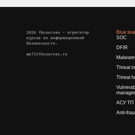
2026 ibcourses - агрегатор
Blue te
курсов по информационной
SOC
безопасности.
DFIR
mail@ibcourses.ru
Malware 
Threat i
Threat h
Vulnerabi
manage
АСУ ТП
Anti-fra