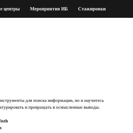
е центры
Мероприятия ИБ
Стажировки
 инструменты для поиска информации, но и научитесь
уктурировать и превращать в осмысленные выводы.
Yozh
в