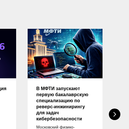
ция
В МФТИ запускают
Оп
первую бакалаврскую
на
специализацию по
тр
реверс-инжинирингу
вы
для задач
на
кибербезопасности
«И
бе
Московский физико-