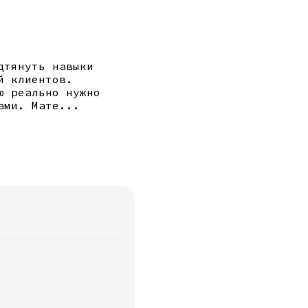
дтянуть навыки 
й клиентов. 
ю реально нужно 
ами. Мате
...