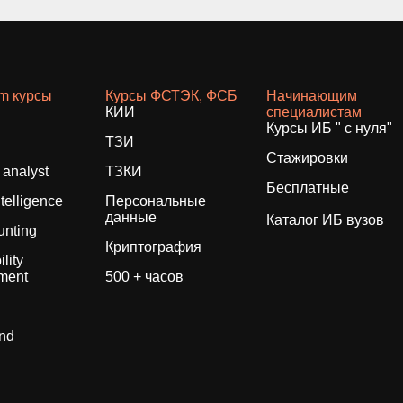
am курсы
Курсы ФСТЭК, ФСБ
Начинающим
КИИ
специалистам
Курсы ИБ " с нуля"
ТЗИ
Стажировки
analyst
ТЗКИ
Бесплатные
ntelligence
Персональные
данные
Каталог ИБ вузов
unting
Криптография
lity
ment
500 + часов
und