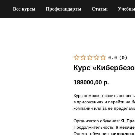
Все курсы
Профстандарты
Статьи
Учебны
0.0
(
0
)
Курс «Кибербезо
188000,00
р.
Курс поможет освоить основн
в приложениях и перейти на 
компании или за её пределам
Организатор обучения:
Я. Пр
Продолжительность:
6 месяце
Формат обучения:
видеолекци