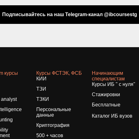
Подписывайтесь на наш Telegram-канал @ibcoursestg
am курсы
Курсы ФСТЭК, ФСБ
Начинающим
КИИ
специалистам
Курсы ИБ " с нуля"
ТЗИ
Стажировки
analyst
ТЗКИ
Бесплатные
ntelligence
Персональные
данные
Каталог ИБ вузов
unting
Криптография
lity
ment
500 + часов