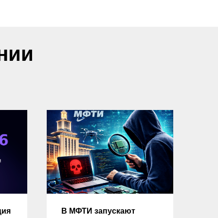
нии
ция
В МФТИ запускают
Оп