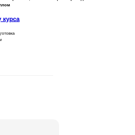
плом
у курса
готовка
м