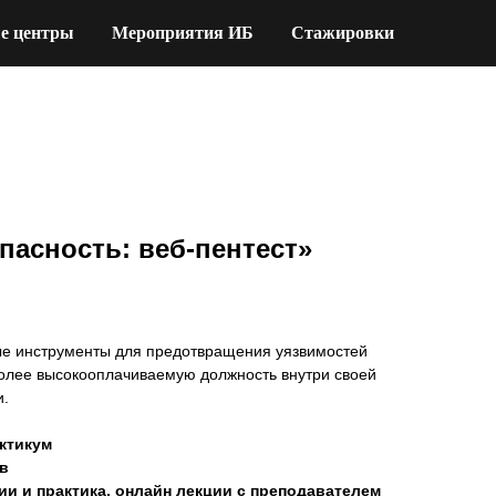
е центры
Мероприятия ИБ
Стажировки
пасность: веб-пентест»
ые инструменты для предотвращения уязвимостей
более высокооплачиваемую должность внутри своей
и.
актикум
в
и и практика, онлайн лекции с преподавателем