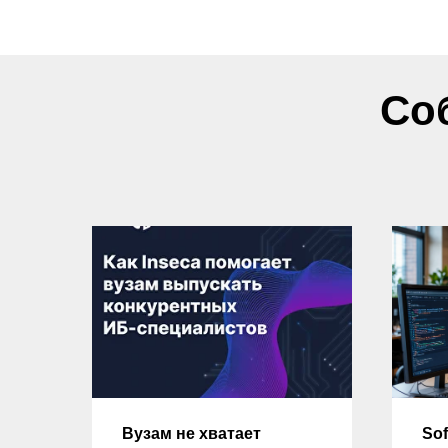
Со
ду
Вузам не хватает
Sof