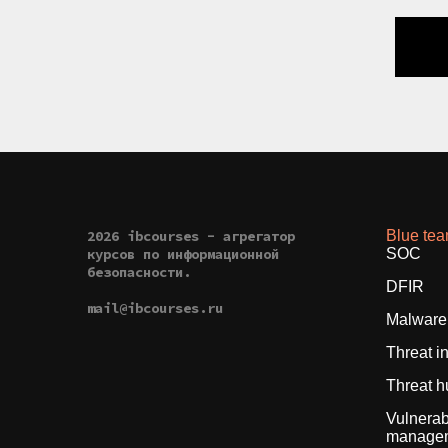
2026 ibcourses - агрегатор
Blue te
курсов по информационной
SOC
безопасности.
DFIR
mail@ibcourses.ru
Malware 
Threat i
Threat h
Vulnerabi
manage