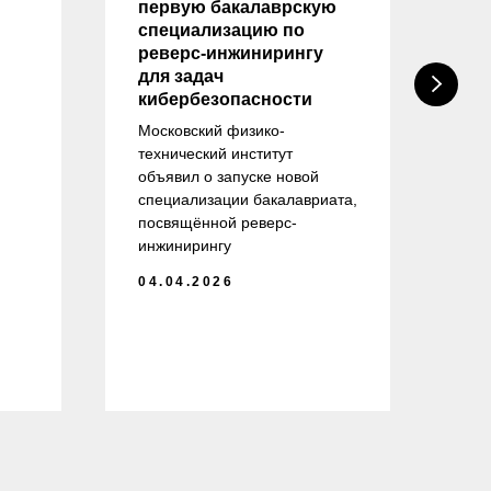
первую бакалаврскую
на
специализацию по
тр
реверс-инжинирингу
вы
для задач
на
кибербезопасности
«И
бе
Московский физико-
технический институт
ейт
объявил о запуске новой
пр
специализации бакалавриата,
об
посвящённой реверс-
спе
инжинирингу
— 
об
04.04.2026
тру
и у
пла
04