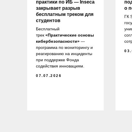
практики по ИБ — Inseca
по
закрывает разрыв
о 
бесплатным треком для
ГК 
студентов
гос
и
Бесплатный
уни
ов
трек
«Практические основы
сог
.М.
кибербезопасности»
—
сот
в,
программа по мониторингу и
03
 на
реагированию на инциденты
при поддержке Фонда
по
содействия инновациям.
07.07.2026