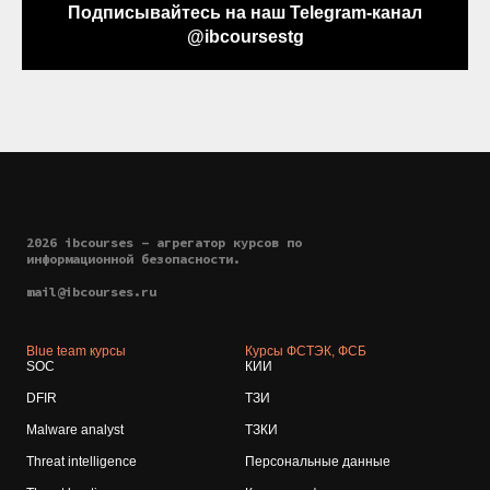
Подписывайтесь на наш Telegram-канал
@ibcoursestg
2026 ibcourses - агрегатор курсов по
информационной безопасности.
mail@ibcourses.ru
Blue team курсы
Курсы ФСТЭК, ФСБ
SOC
КИИ
DFIR
ТЗИ
Malware analyst
ТЗКИ
Threat intelligence
Персональные данные