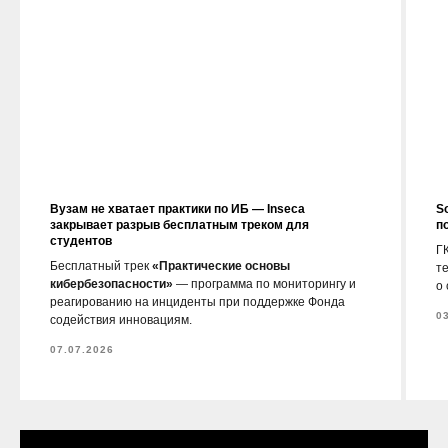
Вузам не хватает практики по ИБ — Inseca
S
закрывает разрыв бесплатным треком для
п
студентов
ГК
Бесплатный трек
«Практические основы
т
кибербезопасности»
— программа по мониторингу и
о
реагированию на инциденты при поддержке Фонда
0
содействия инновациям.
07.07.2026