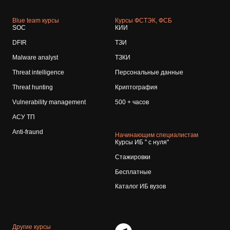
Blue team курсы
Курсы ФСТЭК, ФСБ
SOC
КИИ
DFIR
ТЗИ
Malware analyst
ТЗКИ
Threat intelligence
Персональные данные
Threat hunting
Криптография
Vulnerability management
500 + часов
АСУ ТП
Anti-fraund
Начинающим специалистам
Курсы ИБ " с нуля"
Стажировки
Бесплатные
Каталог ИБ вузов
Другие курсы