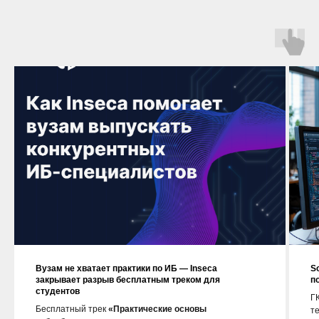
Вузам не хватает практики по ИБ — Inseca
S
закрывает разрыв бесплатным треком для
п
студентов
ГК
Бесплатный трек
«Практические основы
т