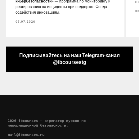
кибербезопасности»
— программа по мониторингу и
о
реагированию на инциденты при поддержке Фонда
0
содействия инновациям.
07.07.2026
Подписывайтесь на наш Telegram-канал
@ibcoursestg
2026 ibcourses - агрегатор курсов по
информационной безопасности.
mail@ibcourses.ru