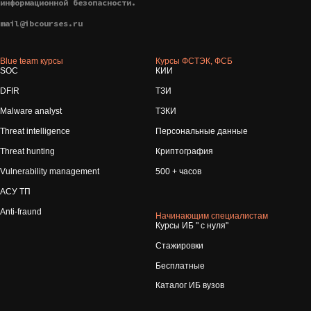
информационной безопасности.
mail@ibcourses.ru
Blue team курсы
Курсы ФСТЭК, ФСБ
SOC
КИИ
DFIR
ТЗИ
Malware analyst
ТЗКИ
Threat intelligence
Персональные данные
Threat hunting
Криптография
Vulnerability management
500 + часов
АСУ ТП
Anti-fraund
Начинающим специалистам
Курсы ИБ " с нуля"
Стажировки
Бесплатные
Каталог ИБ вузов