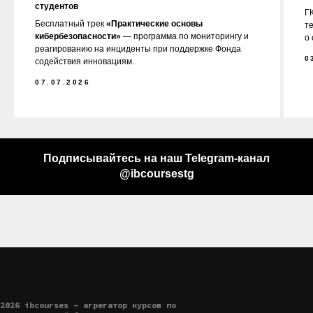
студентов
ГК
Бесплатный трек
«Практические основы
т
кибербезопасности»
— программа по мониторингу и
о
реагированию на инциденты при поддержке Фонда
0
содействия инновациям.
07.07.2026
Подписывайтесь на наш Telegram-канал
@ibcoursestg
2026 ibcourses - агрегатор курсов по