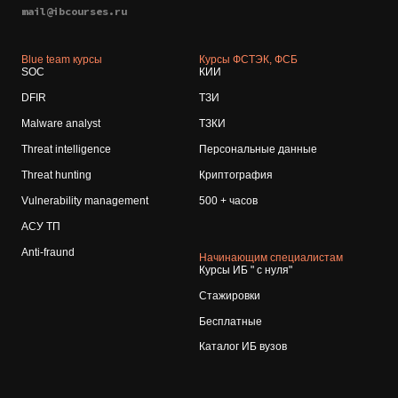
mail@ibcourses.ru
Blue team курсы
Курсы ФСТЭК, ФСБ
SOC
КИИ
DFIR
ТЗИ
Malware analyst
ТЗКИ
Threat intelligence
Персональные данные
Threat hunting
Криптография
Vulnerability management
500 + часов
АСУ ТП
Anti-fraund
Начинающим специалистам
Курсы ИБ " с нуля"
Стажировки
Бесплатные
Каталог ИБ вузов