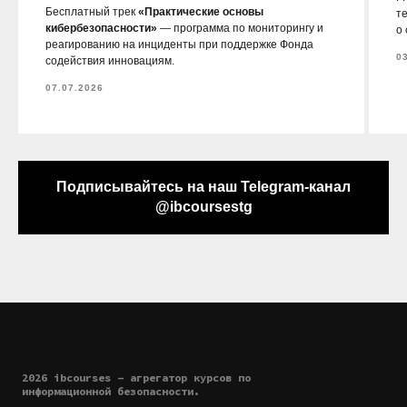
Бесплатный трек
«Практические основы
т
кибербезопасности»
— программа по мониторингу и
о
реагированию на инциденты при поддержке Фонда
0
содействия инновациям.
07.07.2026
Подписывайтесь на наш Telegram-канал
@ibcoursestg
2026 ibcourses - агрегатор курсов по
информационной безопасности.