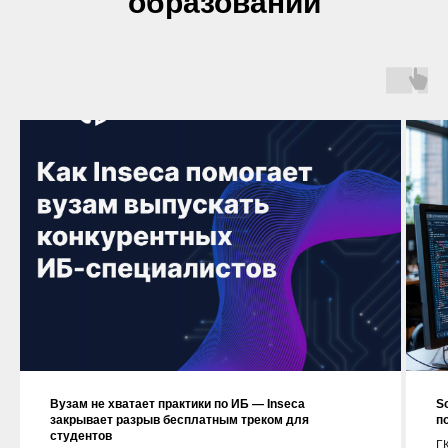
образовании
Вузам не хватает практики по ИБ — Inseca
S
закрывает разрыв бесплатным треком для
п
студентов
ГК