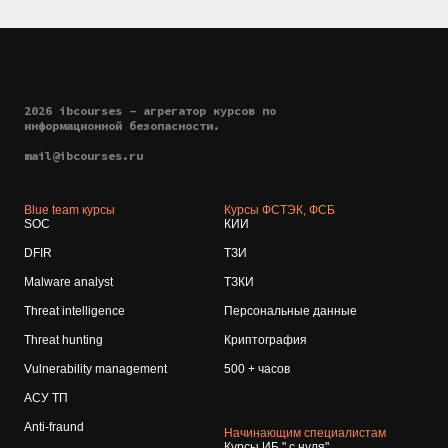
2026 ibcourses - агрегатор курсов по
информационной безопасности.
mail@ibcourses.ru
Blue team курсы
Курсы ФСТЭК, ФСБ
SOC
КИИ
DFIR
ТЗИ
Malware analyst
ТЗКИ
Threat intelligence
Персональные данные
Threat hunting
Криптография
Vulnerability management
500 + часов
АСУ ТП
Anti-fraund
Начинающим специалистам
Курсы ИБ " с нуля"