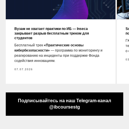
Вузам не хватает практики по ИБ — Inseca
S
закрывает разрыв бесплатным треком для
п
студентов
ГК
Бесплатный трек
«Практические основы
т
кибербезопасности»
— программа по мониторингу и
о
реагированию на инциденты при поддержке Фонда
0
содействия инновациям.
07.07.2026
Подписывайтесь на наш Telegram-канал
@ibcoursestg