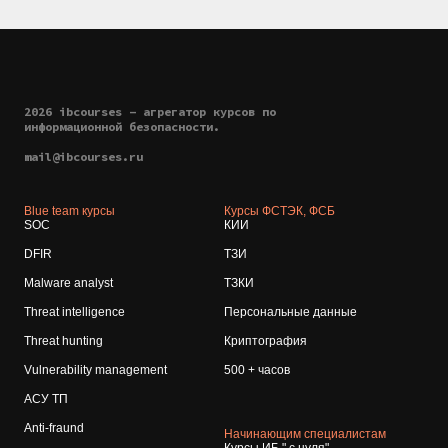
2026 ibcourses - агрегатор курсов по
информационной безопасности.
mail@ibcourses.ru
Blue team курсы
Курсы ФСТЭК, ФСБ
SOC
КИИ
DFIR
ТЗИ
Malware analyst
ТЗКИ
Threat intelligence
Персональные данные
Threat hunting
Криптография
Vulnerability management
500 + часов
АСУ ТП
Anti-fraund
Начинающим специалистам