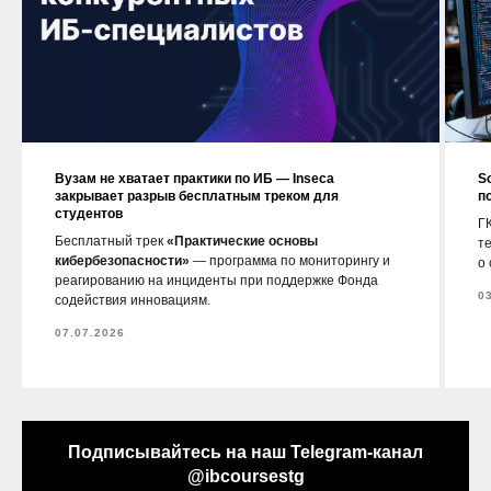
Вузам не хватает практики по ИБ — Inseca
S
закрывает разрыв бесплатным треком для
п
студентов
ГК
Бесплатный трек
«Практические основы
т
кибербезопасности»
— программа по мониторингу и
о
реагированию на инциденты при поддержке Фонда
0
содействия инновациям.
07.07.2026
Подписывайтесь на наш Telegram-канал
@ibcoursestg