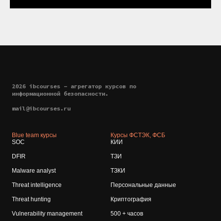
2026 ibcourses - агрегатор курсов по
информационной безопасности.
mail@ibcourses.ru
Blue team курсы
Курсы ФСТЭК, ФСБ
SOC
КИИ
DFIR
ТЗИ
Malware analyst
ТЗКИ
Threat intelligence
Персональные данные
Threat hunting
Криптография
Vulnerability management
500 + часов