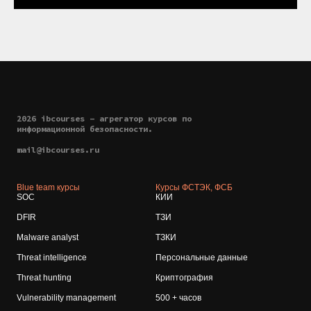
2026 ibcourses - агрегатор курсов по
информационной безопасности.
mail@ibcourses.ru
Blue team курсы
Курсы ФСТЭК, ФСБ
SOC
КИИ
DFIR
ТЗИ
Malware analyst
ТЗКИ
Threat intelligence
Персональные данные
Threat hunting
Криптография
Vulnerability management
500 + часов