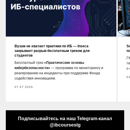
Вузам не хватает практики по ИБ — Inseca
S
закрывает разрыв бесплатным треком для
п
студентов
ГК
Бесплатный трек
«Практические основы
т
кибербезопасности»
— программа по мониторингу и
о
реагированию на инциденты при поддержке Фонда
0
содействия инновациям.
07.07.2026
Подписывайтесь на наш Telegram-канал
@ibcoursestg