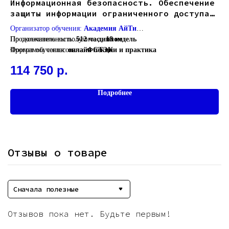
ая
Информационная безопасность. Обеспечение
Ин
защиты информации ограниченного доступа,
бе
не содержащей сведения, составляющие
Организатор обучения:
Академия АйТи
Ор
государственную тайну
Продолжительность:
По окончанию вы получите
512 час., 18 недель
диплом
Пр
По
Формат обучения:
Программа согласована:
онлайн лекции и практика
ФСТЭК
Фо
кв
1
114 750
р.
Подробнее
Отзывы о товаре
Сначала полезные
Отзывов пока нет. Будьте первым!