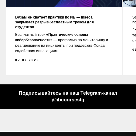
Вузам не хватает практики по ИБ — Inseca
S
закрывает разрыв бесплатным треком для
п
студентов
ГК
Бесплатный трек
«Практические основы
т
кибербезопасности»
— программа по мониторингу и
о
реагированию на инциденты при поддержке Фонда
0
содействия инновациям.
07.07.2026
Подписывайтесь на наш Telegram-канал
@ibcoursestg