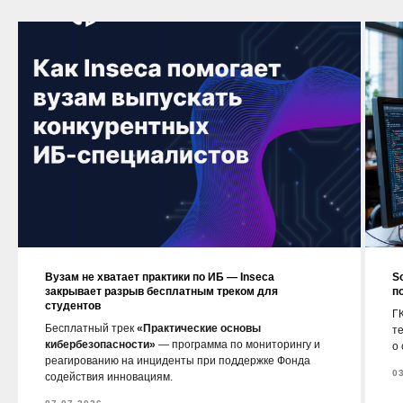
Вузам не хватает практики по ИБ — Inseca
S
закрывает разрыв бесплатным треком для
п
студентов
ГК
Бесплатный трек
«Практические основы
т
кибербезопасности»
— программа по мониторингу и
о
реагированию на инциденты при поддержке Фонда
0
содействия инновациям.