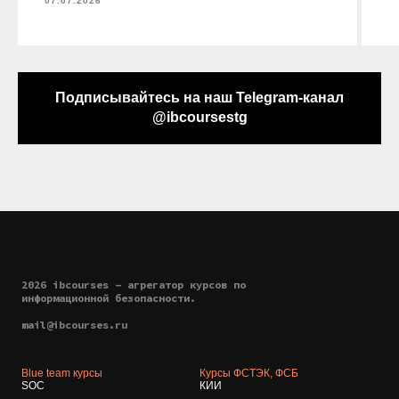
07.07.2026
Подписывайтесь на наш Telegram-канал
@ibcoursestg
2026 ibcourses - агрегатор курсов по
информационной безопасности.
mail@ibcourses.ru
Blue team курсы
Курсы ФСТЭК, ФСБ
SOC
КИИ