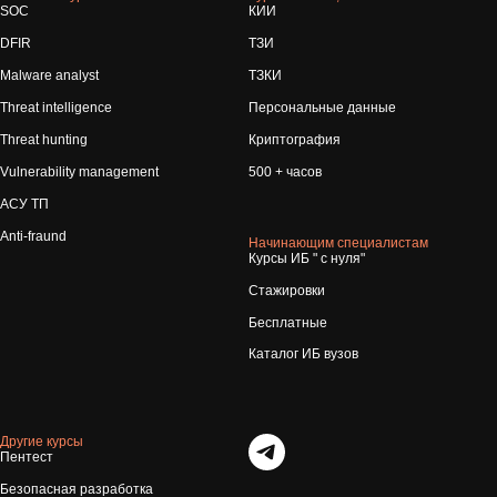
SOC
КИИ
DFIR
ТЗИ
Malware analyst
ТЗКИ
Threat intelligence
Персональные данные
Threat hunting
Криптография
Vulnerability management
500 + часов
АСУ ТП
Anti-fraund
Начинающим специалистам
Курсы ИБ " с нуля"
Стажировки
Бесплатные
Каталог ИБ вузов
Другие курсы
Пентест
Безопасная разработка