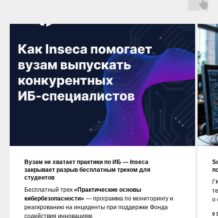
Вузам не хватает практики по ИБ — Inseca
S
закрывает разрыв бесплатным треком для
п
студентов
ГК
Бесплатный трек
«Практические основы
т
кибербезопасности»
— программа по мониторингу и
о
реагированию на инциденты при поддержке Фонда
0
содействия инновациям.