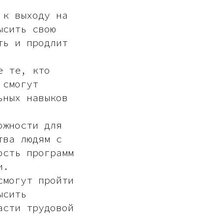
 к выходу на
ысить свою
ть и продлит
е те, кто
 смогут
ьных навыков
ожности для
тва людям с
ость программ
и.
смогут пройти
ысить
асти трудовой