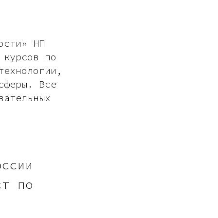
ости» НП
 курсов по
технологии,
сферы. Все
вательных
оссии
ст по