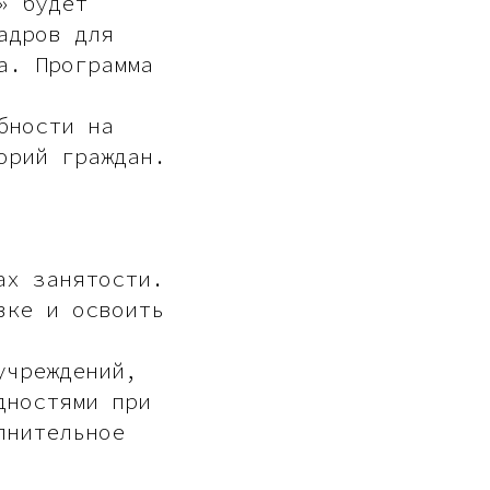
» будет
адров для
а. Программа
бности на
орий граждан.
ах занятости.
вке и освоить
учреждений,
дностями при
лнительное