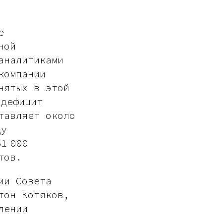
е
ной
аналитиками
компании
нятых в этой
 дефицит
тавляет около
ду
1 000
тов.
ии Совета
тон Котяков,
лении