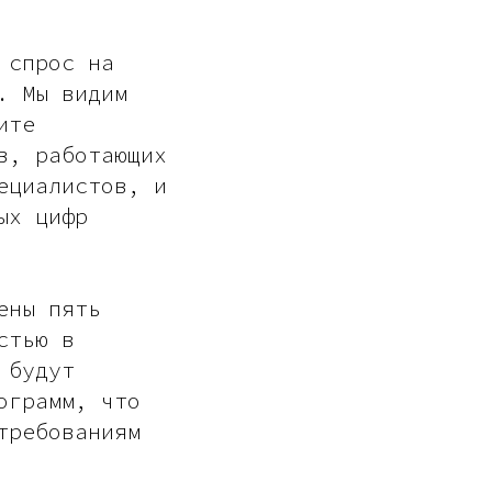
 спрос на
. Мы видим
ите
в, работающих
ециалистов, и
ых цифр
ены пять
стью в
 будут
ограмм, что
требованиям