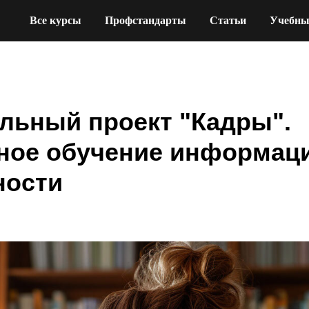
Все курсы
Профстандарты
Статьи
Учебны
льный проект "Кадры".
ное обучение информац
ности