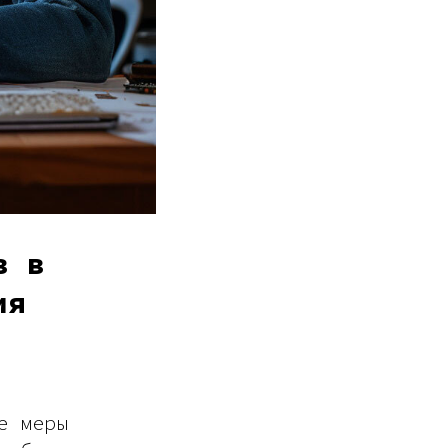
в в
ия
е меры