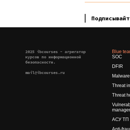
Подписывай
2025 ibcourses - агрегатор
Blue te
курсов по информационной
SOC
безопасности.
DFIR
mail@ibcourses.ru
Malware 
Threat i
Threat h
Vulnerabi
manage
АСУ ТП
Anti-fra