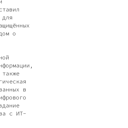
и
ставил
 для
ащищённых
дом о
ной
нформации,
 также
гическая
ванных в
ифрового
здание
ва с ИТ-