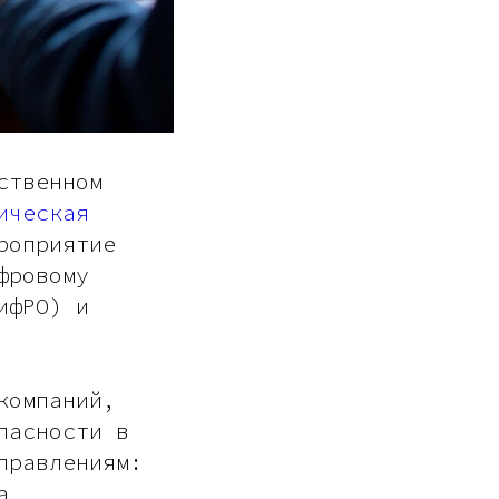
ственном
ическая
оприятие
фровому
ифРО) и
компаний,
пасности в
правлениям:
а