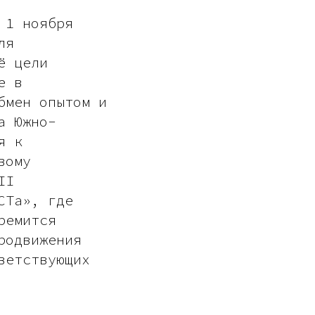
 1 ноября
ля
ё цели
е в
бмен опытом и
а Южно-
я к
вому
II
СТа», где
ремится
родвижения
ветствующих