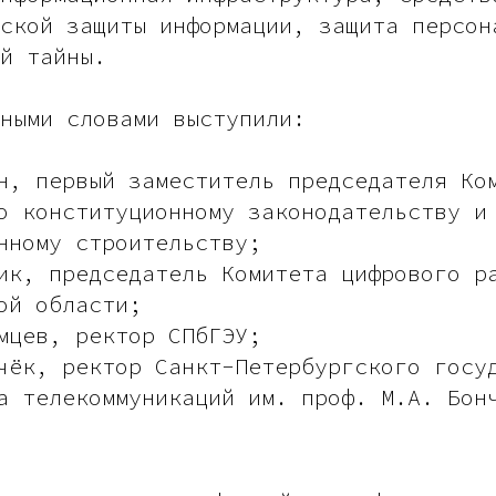
ской защиты информации, защита персон
й тайны.
ными словами выступили:
н, первый заместитель председателя Ко
о конституционному законодательству и
нному строительству;
ик, председатель Комитета цифрового р
ой области;
мцев, ректор СПбГЭУ;
чёк, ректор Санкт-Петербургского госу
а телекоммуникаций им. проф. М.А. Бон