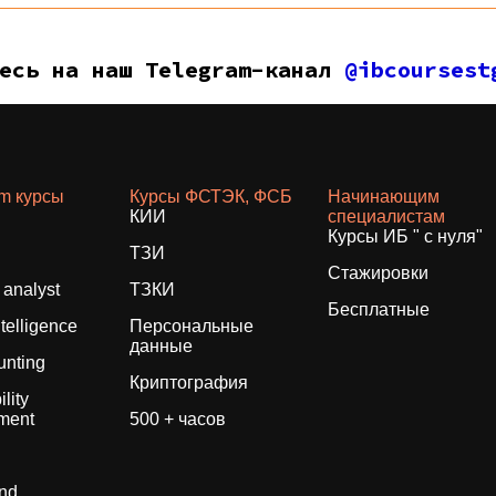
тесь на наш Telegram-канал
@ibcoursest
am курсы
Курсы ФСТЭК, ФСБ
Начинающим
КИИ
специалистам
Курсы ИБ " с нуля"
ТЗИ
Стажировки
analyst
ТЗКИ
Бесплатные
ntelligence
Персональные
данные
unting
Криптография
lity
ment
500 + часов
und