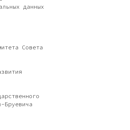
альных данных
митета Совета
азвития
дарственного
ч-Бруевича