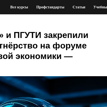
Все курсы
Профстандарты
Статьи
Учебны
 и ПГУТИ закрепили
ртнёрство на форуме
вой экономики —