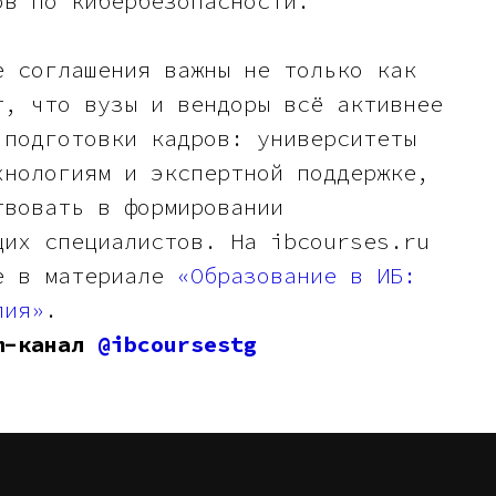
ов по кибербезопасности.
е соглашения важны не только как
т, что вузы и вендоры всё активнее
 подготовки кадров: университеты
хнологиям и экспертной поддержке,
твовать в формировании
щих специалистов. На ibcourses.ru
де в материале
«Образование в ИБ:
лия»
.
am-канал
@ibcoursestg