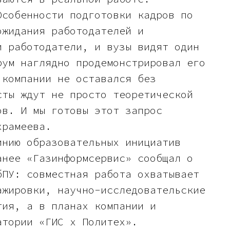
Особенности подготовки кадров по
ожидания работодателей и
и работодатели, и вузы видят один
рум наглядно продемонстрировал его
 компании не оставался без
сты ждут не просто теоретической
ов. И мы готовы этот запрос
храмеева.
инию образовательных инициатив
анее «Газинформсервис» сообщал о
бПУ: совместная работа охватывает
ажировки, научно-исследовательские
тия, а в планах компании и
атории «ГИС х Политех».