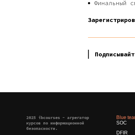
Финальный с
Зарегистриро
Подписывай
2025 ibcourses - агрегатор
Blue te
курсов по информационной
SOC
безопасности.
DFIR