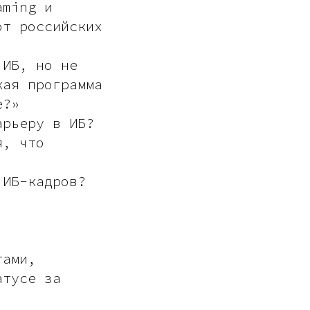
aming и
от российских
 ИБ, но не
кая программа
е?»
арьеру в ИБ?
я, что
 ИБ-кадров?
тами,
атусе за