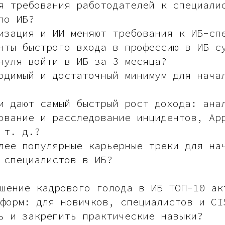
я требования работодателей к специали
по ИБ?
изация и ИИ меняют требования к ИБ-сп
нты быстрого входа в профессию в ИБ с
нуля войти в ИБ за 3 месяца?
одимый и достаточный минимум для нача
и дают самый быстрый рост дохода: ана
ование и расследование инцидентов, Ap
 т. д.?
лее популярные карьерные треки для на
 специалистов в ИБ?
шение кадрового голода в ИБ ТОП-10 ак
форм: для новичков, специалистов и CI
ь и закрепить практические навыки?