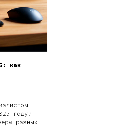
Б: как
иалистом
025 году?
жеры разных