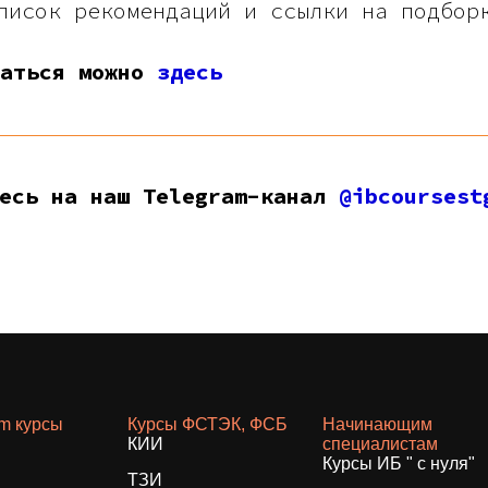
писок рекомендаций и ссылки на подбор
ваться можно
здесь
тесь на наш Telegram-канал
@ibcoursest
am курсы
Курсы ФСТЭК, ФСБ
Начинающим
КИИ
специалистам
Курсы ИБ " с нуля"
ТЗИ