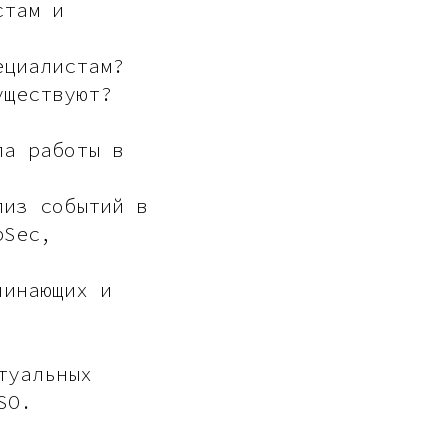
стам и
ециалистам?
уществуют?
ла работы в
лиз событий в
pSec,
чинающих и
туальных
SO.