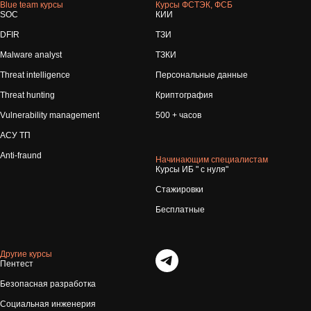
Blue team курсы
Курсы ФСТЭК, ФСБ
SOC
КИИ
DFIR
ТЗИ
Malware analyst
ТЗКИ
Threat intelligence
Персональные данные
Threat hunting
Криптография
Vulnerability management
500 + часов
АСУ ТП
Anti-fraund
Начинающим специалистам
Курсы ИБ " с нуля"
Стажировки
Бесплатные
Другие курсы
Пентест
Безопасная разработка
Социальная инженерия