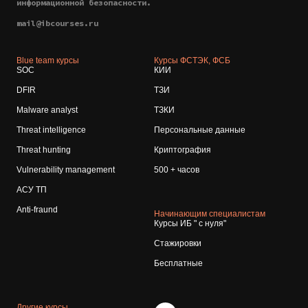
информационной безопасности.
mail@ibcourses.ru
Blue team курсы
Курсы ФСТЭК, ФСБ
SOC
КИИ
DFIR
ТЗИ
Malware analyst
ТЗКИ
Threat intelligence
Персональные данные
Threat hunting
Криптография
Vulnerability management
500 + часов
АСУ ТП
Anti-fraund
Начинающим специалистам
Курсы ИБ " с нуля"
Стажировки
Бесплатные
Другие курсы