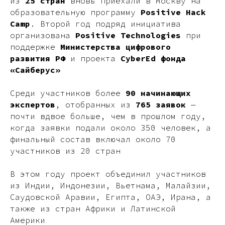
из
25 стран
вновь приехали в Москву на
образовательную программу
Positive Hack
Camp
. Второй год подряд инициатива
организована
Positive Technologies
при
поддержке
Министерства цифрового
развития РФ
и проекта
CyberEd фонда
«Сайберус»
Среди участников более
90 начинающих
экспертов
, отобранных из
765 заявок
—
почти вдвое больше, чем в прошлом году,
когда заявки подали около 350 человек, а
финальный состав включал около 70
участников из 20 стран
В этом году проект объединил участников
из Индии, Индонезии, Вьетнама, Малайзии,
Саудовской Аравии, Египта, ОАЭ, Ирана, а
также из стран Африки и Латинской
Америки