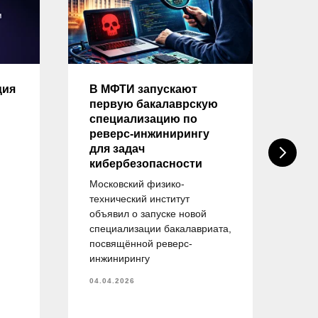
ция
В МФТИ запускают
Оп
первую бакалаврскую
на
специализацию по
тр
реверс-инжинирингу
вы
для задач
на
кибербезопасности
«И
бе
Московский физико-
технический институт
ейт
объявил о запуске новой
пр
специализации бакалавриата,
об
посвящённой реверс-
спе
инжинирингу
— 
об
04.04.2026
тру
и у
пла