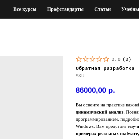
Все курсы
Профстандарты
Статьи
Учебны
0.0
(
0
)
Обратная разработка
SKU:
86000,00
р.
Вы освоите на практике важн
динамический анализ
. Позн
программированием, подробно
Windows. Вам предстоит
изуч
примерах реальных malware,