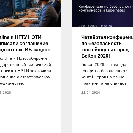
tline и НГТУ НЭТИ
Четвёртая конферен
дписали соглашение
по безопасности
подготовке ИБ-кадров
контейнерных сред
БеКон 2026!
Softline и Новосибирский
ударственный технический
БеКон 2026 — там, где
верситет НЭТИ заключили
говорят о безопасности
лашение о стратегическом
контейнеров на языке
рудничестве,
практики, а не слайдов.
7.2026
22.04.2026