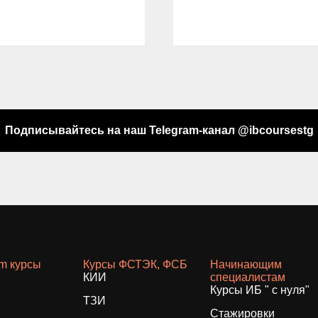
Подписывайтесь на наш Telegram-канал @ibcoursestg
am курсы
Курсы ФСТЭК, ФСБ
Начинающим
КИИ
специалистам
Курсы ИБ " с нуля"
ТЗИ
Стажировки