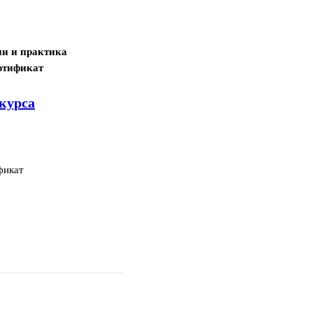
ии и практика
ртификат
курса
фикат