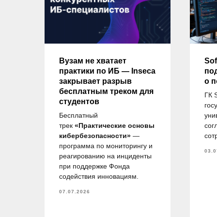
ду
Вузам не хватает
Sof
практики по ИБ — Inseca
по
закрывает разрыв
о 
бесплатным треком для
ГК 
студентов
гос
и
Бесплатный
уни
ов
трек
«Практические основы
сог
.М.
кибербезопасности»
—
сот
в,
программа по мониторингу и
03.0
 на
реагированию на инциденты
при поддержке Фонда
по
содействия инновациям.
07.07.2026