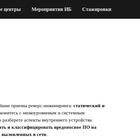
е центры
Мероприятия ИБ
Стажировки
ейшие приемы реверс-инжиниринга:
статический и
акомитесь с низкоуровневым и системным
 разберете аспекты внутреннего устройства
ить и классифицировать вредоносное ПО на
 выловленных в сети
.