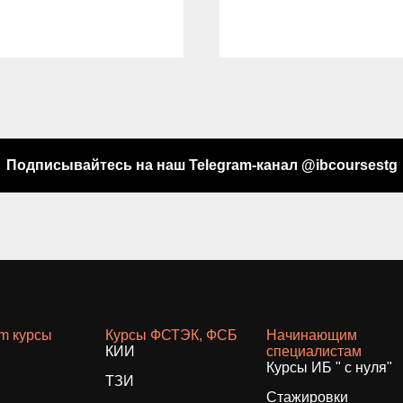
Подписывайтесь на наш Telegram-канал @ibcoursestg
am курсы
Курсы ФСТЭК, ФСБ
Начинающим
КИИ
специалистам
Курсы ИБ " с нуля"
ТЗИ
Стажировки