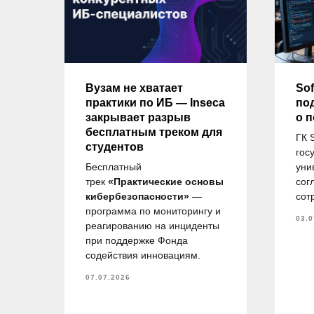
ду
Вузам не хватает
Sof
практики по ИБ — Inseca
по
закрывает разрыв
о 
бесплатным треком для
ГК 
студентов
гос
и
Бесплатный
уни
ов
трек
«Практические основы
сог
.М.
кибербезопасности»
—
сот
в,
программа по мониторингу и
03.0
 на
реагированию на инциденты
при поддержке Фонда
по
содействия инновациям.
07.07.2026