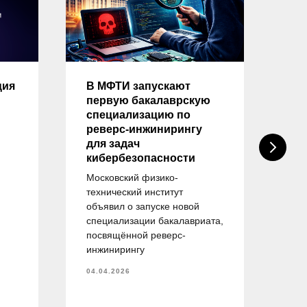
ция
В МФТИ запускают
Оп
первую бакалаврскую
на
специализацию по
тр
реверс-инжинирингу
вы
для задач
на
кибербезопасности
«И
бе
Московский физико-
технический институт
ейт
объявил о запуске новой
пр
специализации бакалавриата,
об
посвящённой реверс-
спе
инжинирингу
— 
об
04.04.2026
тру
и у
пла