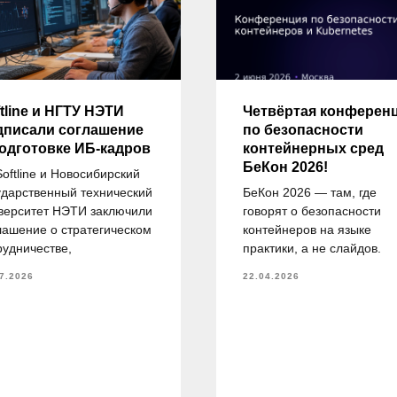
tline и НГТУ НЭТИ
Четвёртая конферен
дписали соглашение
по безопасности
подготовке ИБ-кадров
контейнерных сред
БеКон 2026!
Softline и Новосибирский
ударственный технический
БеКон 2026 — там, где
верситет НЭТИ заключили
говорят о безопасности
лашение о стратегическом
контейнеров на языке
рудничестве,
практики, а не слайдов.
7.2026
22.04.2026