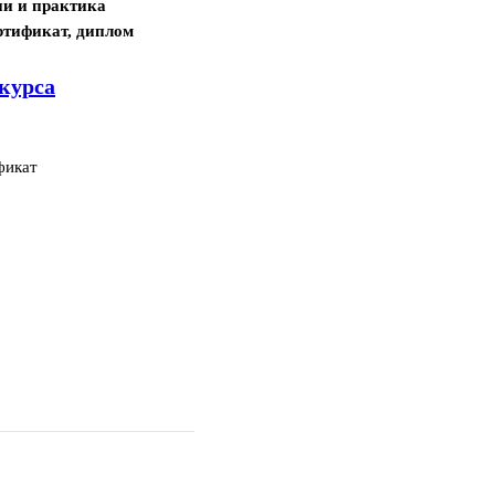
ии и практика
ртификат, диплом
курса
фикат