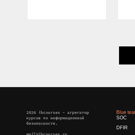
2026 ibcourses - агрегатор
Blue te
курсов по информационной
SOC
безопасности.
DFIR
mail@ibcourses.ru