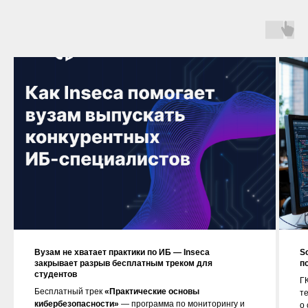
Вузам не хватает практики по ИБ — Inseca
S
закрывает разрыв бесплатным треком для
п
студентов
ГК
Бесплатный трек
«Практические основы
т
кибербезопасности»
— программа по мониторингу и
о