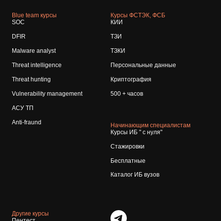
Blue team курсы
Курсы ФСТЭК, ФСБ
SOC
КИИ
DFIR
ТЗИ
Malware analyst
ТЗКИ
Threat intelligence
Персональные данные
Threat hunting
Криптография
Vulnerability management
500 + часов
АСУ ТП
Anti-fraund
Начинающим специалистам
Курсы ИБ " с нуля"
Стажировки
Бесплатные
Каталог ИБ вузов
Другие курсы
Пентест