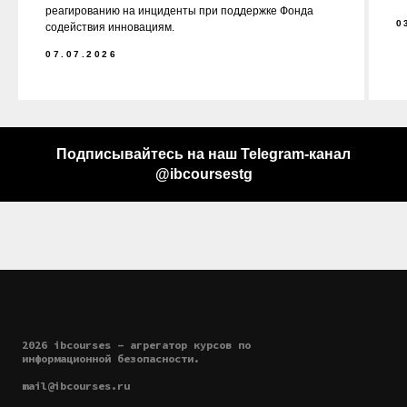
реагированию на инциденты при поддержке Фонда
0
содействия инновациям.
07.07.2026
Подписывайтесь на наш Telegram-канал
@ibcoursestg
2026 ibcourses - агрегатор курсов по
информационной безопасности.
mail@ibcourses.ru