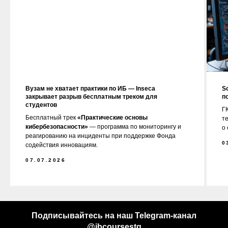
Вузам не хватает практики по ИБ — Inseca
S
закрывает разрыв бесплатным треком для
п
студентов
ГК
Бесплатный трек
«Практические основы
т
кибербезопасности»
— программа по мониторингу и
о
реагированию на инциденты при поддержке Фонда
0
содействия инновациям.
07.07.2026
Подписывайтесь на наш Telegram-канал
@ibcoursestg