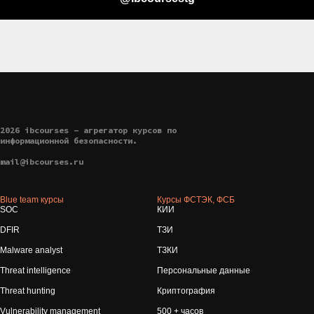
2026 ibcourses - агрегатор курсов по
информационной безопасности.
mail@ibcourses.ru
Blue team курсы
Курсы ФСТЭК, ФСБ
SOC
КИИ
DFIR
ТЗИ
Malware analyst
ТЗКИ
Threat intelligence
Персональные данные
Threat hunting
Криптография
Vulnerability management
500 + часов