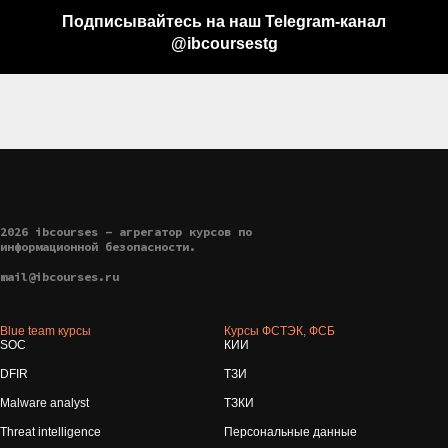
Подписывайтесь на наш Telegram-канал
@ibcoursestg
2026 ibcourses - агрегатор курсов по
информационной безопасности.
mail@ibcourses.ru
Blue team курсы
Курсы ФСТЭК, ФСБ
SOC
КИИ
DFIR
ТЗИ
Malware analyst
ТЗКИ
Threat intelligence
Персональные данные