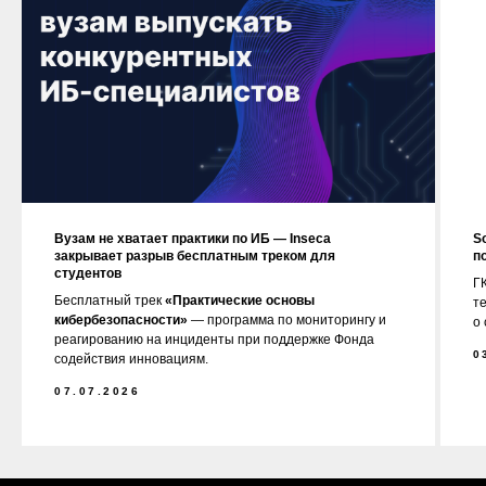
Вузам не хватает практики по ИБ — Inseca
S
закрывает разрыв бесплатным треком для
п
студентов
ГК
Бесплатный трек
«Практические основы
т
кибербезопасности»
— программа по мониторингу и
о
реагированию на инциденты при поддержке Фонда
0
содействия инновациям.
07.07.2026