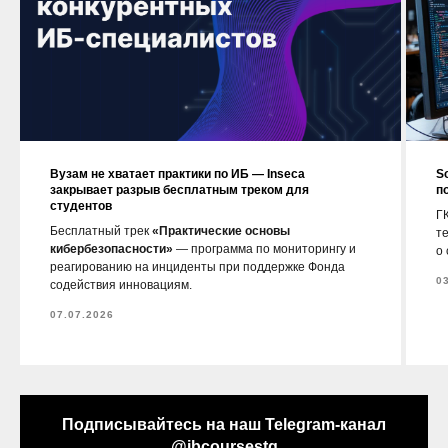
Вузам не хватает практики по ИБ — Inseca
S
закрывает разрыв бесплатным треком для
п
студентов
ГК
Бесплатный трек
«Практические основы
т
кибербезопасности»
— программа по мониторингу и
о
реагированию на инциденты при поддержке Фонда
0
содействия инновациям.
07.07.2026
Подписывайтесь на наш Telegram-канал
@ibcoursestg