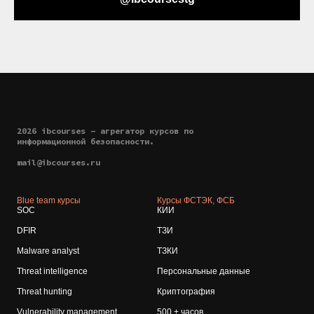
2026 ibcourses - агрегатор курсов по
информационной безопасности.
mail@ibcourses.ru
Blue team курсы
Курсы ФСТЭК, ФСБ
SOC
КИИ
DFIR
ТЗИ
Malware analyst
ТЗКИ
Threat intelligence
Персональные данные
Threat hunting
Криптография
Vulnerability management
500 + часов