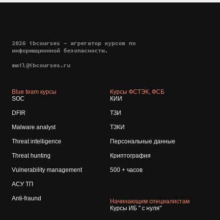
2026 ibcourses - агрегатор курсов по
информационной безопасности.
mail@ibcourses.ru
Blue team курсы
Курсы ФСТЭК, ФСБ
SOC
КИИ
DFIR
ТЗИ
Malware analyst
ТЗКИ
Threat intelligence
Персональные данные
Threat hunting
Криптография
Vulnerability management
500 + часов
АСУ ТП
Anti-fraund
Начинающим специалистам
Курсы ИБ " с нуля"