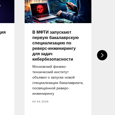
ция
В МФТИ запускают
Оп
первую бакалаврскую
на
специализацию по
тр
реверс-инжинирингу
вы
для задач
на
кибербезопасности
«И
бе
Московский физико-
технический институт
ейт
объявил о запуске новой
пр
специализации бакалавриата,
об
посвящённой реверс-
спе
инжинирингу
— 
об
04.04.2026
тру
и у
пла