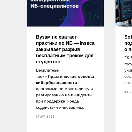
ду
Вузам не хватает
Sof
практики по ИБ — Inseca
по
закрывает разрыв
о 
бесплатным треком для
ГК 
студентов
гос
и
Бесплатный
уни
ов
трек
«Практические основы
сог
.М.
кибербезопасности»
—
сот
в,
программа по мониторингу и
03.0
 на
реагированию на инциденты
при поддержке Фонда
по
содействия инновациям.
07.07.2026