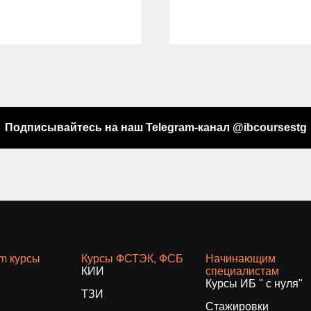
Подписывайтесь на наш Telegram-канал @ibcoursestg
am курсы
Курсы ФСТЭК, ФСБ
Начинающим
КИИ
специалистам
Курсы ИБ " с нуля"
ТЗИ
Стажировки