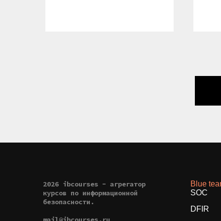
2026 ibcourses - агрегатор
Blue te
курсов по информационной
SOC
безопасности.
DFIR
mail@ibcourses.ru