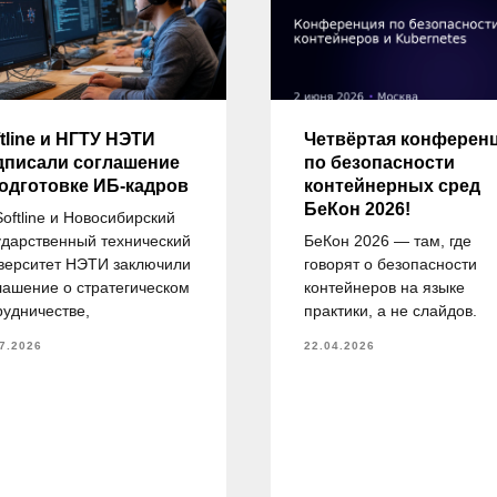
tline и НГТУ НЭТИ
Четвёртая конферен
дписали соглашение
по безопасности
подготовке ИБ-кадров
контейнерных сред
БеКон 2026!
Softline и Новосибирский
ударственный технический
БеКон 2026 — там, где
верситет НЭТИ заключили
говорят о безопасности
лашение о стратегическом
контейнеров на языке
рудничестве,
практики, а не слайдов.
7.2026
22.04.2026