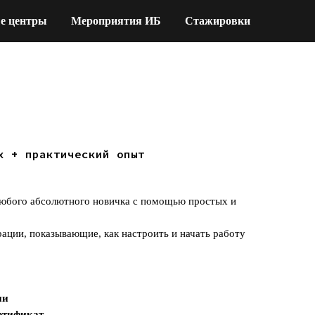
е центры
Мероприятия ИБ
Стажировки
х + практический опыт
 любого абсолютного новичка с помощью простых и
ации, показывающие, как настроить и начать работу
ии
ртификат