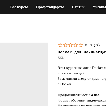
Все курсы
Профстандарты
Статьи
Учебны
0.0
(
0
)
Docker для начинающи
SKU:
Этот курс знакомит с Docker
понятных лекций.
За лекциями следуют демонстр
с Docker.
Продолжительность:
4 час.
Формат обучения:
видеолекц
По окончанию вы получите
се