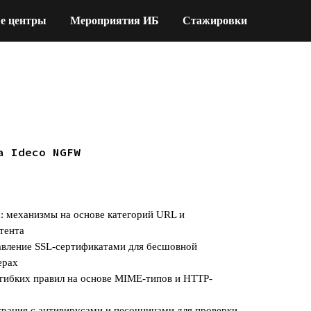
е центры
Мероприятия ИБ
Стажировки
а Ideco NGFW
а: механизмы на основе категорий URL и
тента
авление SSL-сертификатами для бесшовной
ерах
е гибких правил на основе MIME-типов и HTTP-
грация с антивирусами и песочницами для проверки