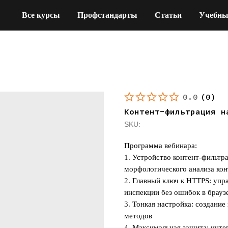
Все курсы
Профстандарты
Статьи
Учебны
0.0
(
0
)
Контент-фильтрация н
SKU:
Программа вебинара:
1. Устройство контент-фильтр
морфологического анализа кон
2. Главный ключ к HTTPS: упр
инспекции без ошибок в брауз
3. Тонкая настройка: создани
методов
4. Максимальная защита: инте