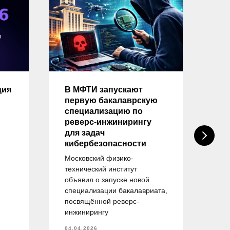
ция
В МФТИ запускают
Оп
первую бакалаврскую
на
специализацию по
тр
реверс-инжинирингу
вы
для задач
на
кибербезопасности
«И
бе
Московский физико-
технический институт
ейт
объявил о запуске новой
пр
специализации бакалавриата,
об
посвящённой реверс-
спе
инжинирингу
— 
об
04.04.2026