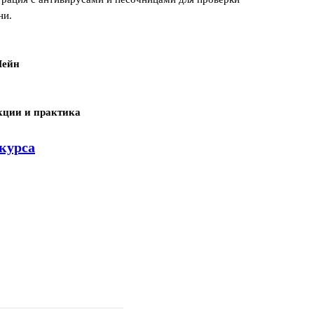
ни.
Лейн
кции и практика
курса