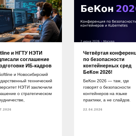
tline и НГТУ НЭТИ
Четвёртая конферен
дписали соглашение
по безопасности
подготовке ИБ-кадров
контейнерных сред
БеКон 2026!
Softline и Новосибирский
ударственный технический
БеКон 2026 — там, где
верситет НЭТИ заключили
говорят о безопасности
лашение о стратегическом
контейнеров на языке
рудничестве,
практики, а не слайдов.
7.2026
22.04.2026