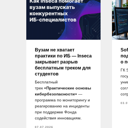
ду
Вузам не хватает
Sof
практики по ИБ — Inseca
по
закрывает разрыв
о 
бесплатным треком для
ГК 
студентов
гос
и
Бесплатный
уни
ов
трек
«Практические основы
сог
.М.
кибербезопасности»
—
сот
в,
программа по мониторингу и
03.0
 на
реагированию на инциденты
при поддержке Фонда
по
содействия инновациям.
07.07.2026