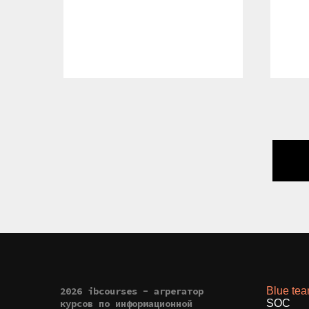
2026 ibcourses - агрегатор
Blue te
курсов по информационной
SOC