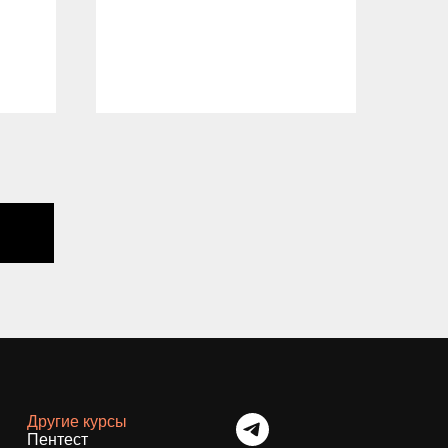
тру
и у
пла
04.
Другие курсы
Пентест