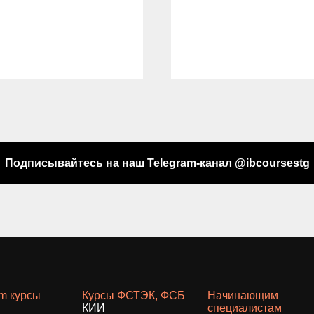
Подписывайтесь на наш Telegram-канал @ibcoursestg
am курсы
Курсы ФСТЭК, ФСБ
Начинающим
КИИ
специалистам