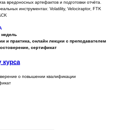
за вредоносных артефактов и подготовки отчёта.
льных инструментах: Volatility, Velociraptor, FTK
T&CK
A
8 недель
и и практика, онлайн лекции с преподавателем
остоверение, сертификат
у курса
оверение о повышении квалификации
фикат