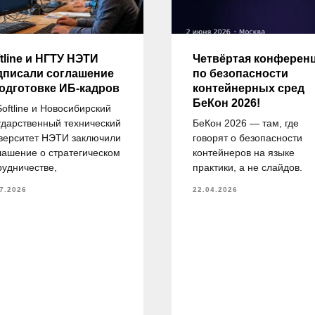
tline и НГТУ НЭТИ
Четвёртая конферен
дписали соглашение
по безопасности
подготовке ИБ-кадров
контейнерных сред
БеКон 2026!
Softline и Новосибирский
ударственный технический
БеКон 2026 — там, где
верситет НЭТИ заключили
говорят о безопасности
лашение о стратегическом
контейнеров на языке
рудничестве,
практики, а не слайдов.
7.2026
22.04.2026