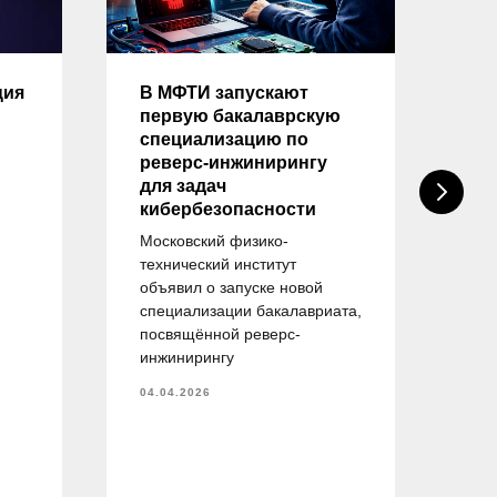
ция
В МФТИ запускают
Оп
первую бакалаврскую
на
специализацию по
тр
реверс-инжинирингу
вы
для задач
на
кибербезопасности
«И
бе
Московский физико-
технический институт
ейт
объявил о запуске новой
пр
специализации бакалавриата,
об
посвящённой реверс-
спе
инжинирингу
— 
об
04.04.2026
тру
и у
пла
04.