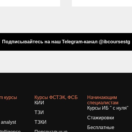
Подписывайтесь на наш Telegram-канал @ibcoursestg
am курсы
Курсы ФСТЭК, ФСБ
Начинающим
КИИ
специалистам
Курсы ИБ " с нуля"
ТЗИ
Стажировки
analyst
ТЗКИ
Бесплатные
ntelligence
Персональные