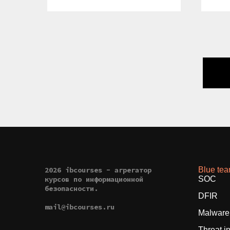
2026 ibcourses - агрегатор
Blue te
курсов по информационной
SOC
безопасности.
DFIR
mail@ibcourses.ru
Malware 
Threat i