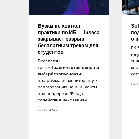
ду
Вузам не хватает
Sof
практики по ИБ — Inseca
по
закрывает разрыв
о 
бесплатным треком для
ГК 
студентов
гос
и
Бесплатный
уни
ов
трек
«Практические основы
сог
.М.
кибербезопасности»
—
сот
в,
программа по мониторингу и
03.0
 на
реагированию на инциденты
при поддержке Фонда
по
содействия инновациям.
07.07.2026