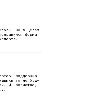
илось, но в целом 
понравился формат 
ксперта.
ертов, поддержка 
навыки точно буду 
ии. И, возможно, 
...