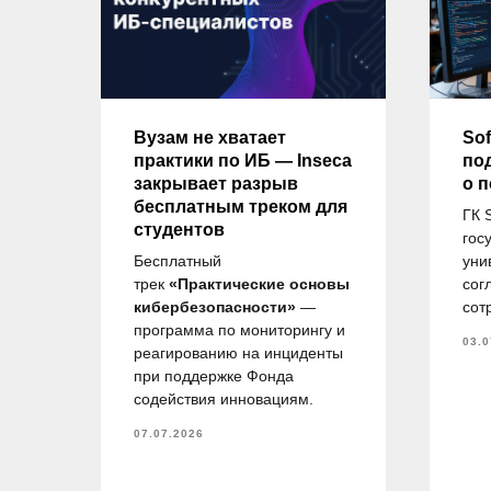
ду
Вузам не хватает
Sof
практики по ИБ — Inseca
по
закрывает разрыв
о 
бесплатным треком для
ГК 
студентов
гос
и
Бесплатный
уни
ов
трек
«Практические основы
сог
.М.
кибербезопасности»
—
сот
в,
программа по мониторингу и
03.0
 на
реагированию на инциденты
при поддержке Фонда
по
содействия инновациям.
07.07.2026