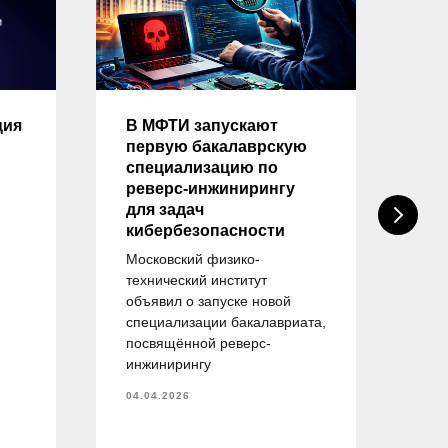
ция
В МФТИ запускают
Оп
первую бакалаврскую
на
специализацию по
тр
реверс-инжинирингу
вы
для задач
на
кибербезопасности
«И
бе
Московский физико-
технический институт
ейт
объявил о запуске новой
пр
специализации бакалавриата,
об
посвящённой реверс-
спе
инжинирингу
— 
об
04.04.2026
тру
и у
пла