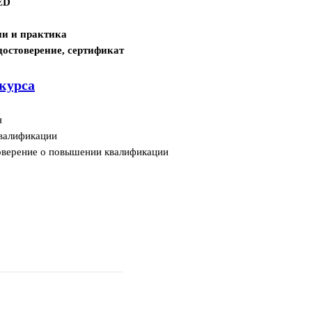
ED
ии и практика
достоверение, сертификат
курса
я
валификации
оверение о повышении квалификации