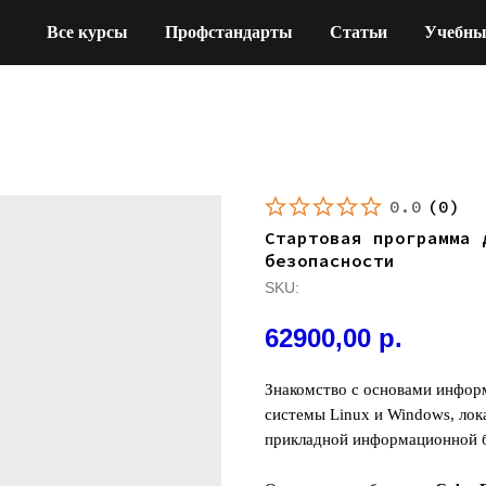
Все курсы
Профстандарты
Статьи
Учебны
0.0
(
0
)
Стартовая программа 
безопасности
SKU:
62900,00
р.
Знакомство с основами информ
системы Linux и Windows, лока
прикладной информационной б