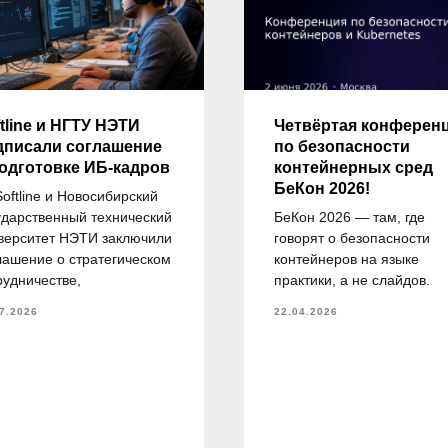
tline и НГТУ НЭТИ
Четвёртая конферен
дписали соглашение
по безопасности
подготовке ИБ-кадров
контейнерных сред
БеКон 2026!
Softline и Новосибирский
ударственный технический
БеКон 2026 — там, где
верситет НЭТИ заключили
говорят о безопасности
лашение о стратегическом
контейнеров на языке
рудничестве,
практики, а не слайдов.
7.2026
22.04.2026