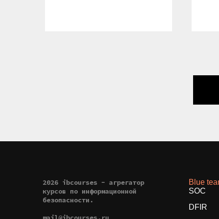
2026 ibcourses - агрегатор
Blue te
курсов по информационной
SOC
безопасности.
DFIR
mail@ibcourses.ru