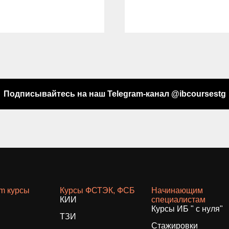
Подписывайтесь на наш Telegram-канал @ibcoursestg
am курсы
Курсы ФСТЭК, ФСБ
Начинающим
КИИ
специалистам
Курсы ИБ " с нуля"
ТЗИ
Стажировки