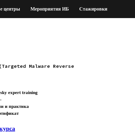
е центры
Мероприятия ИБ
Стажировки
(Targeted Malware Reverse
sky expert training
-
ии и практика
ртификат
курса