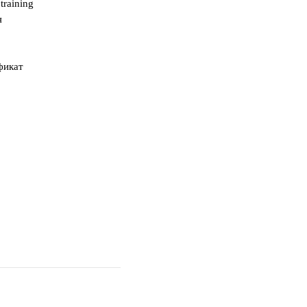
training
я
фикат