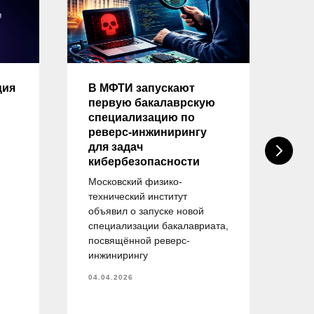
ция
В МФТИ запускают
Оп
первую бакалаврскую
на
специализацию по
тр
реверс-инжинирингу
вы
для задач
на
кибербезопасности
«И
бе
Московский физико-
технический институт
ейт
объявил о запуске новой
пр
специализации бакалавриата,
об
посвящённой реверс-
спе
инжинирингу
— 
об
04.04.2026
тру
и у
пла