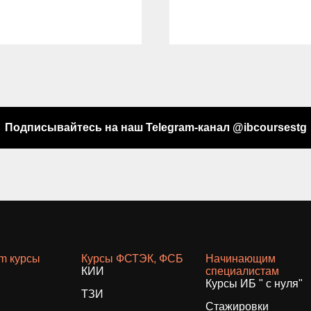
Подписывайтесь на наш Telegram-канал @ibcoursestg
am курсы
Курсы ФСТЭК, ФСБ
Начинающим
КИИ
специалистам
Курсы ИБ " с нуля"
ТЗИ
Стажировки