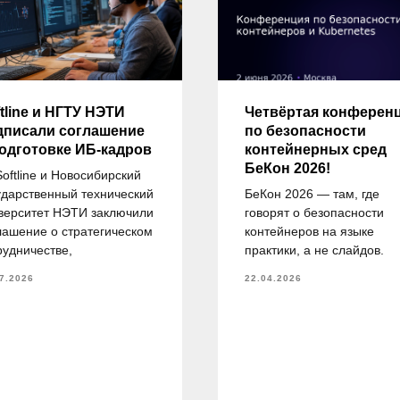
tline и НГТУ НЭТИ
Четвёртая конферен
дписали соглашение
по безопасности
подготовке ИБ-кадров
контейнерных сред
БеКон 2026!
Softline и Новосибирский
ударственный технический
БеКон 2026 — там, где
верситет НЭТИ заключили
говорят о безопасности
лашение о стратегическом
контейнеров на языке
рудничестве,
практики, а не слайдов.
7.2026
22.04.2026