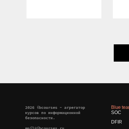
2026 ibcourses - агрегатор
Blue te
курсов по информационной
SOC
безопасности.
DFIR
mail@ibcourses.ru