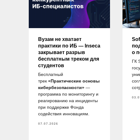
ду
Вузам не хватает
Sof
практики по ИБ — Inseca
по
закрывает разрыв
о 
бесплатным треком для
ГК 
студентов
гос
и
Бесплатный
уни
ов
трек
«Практические основы
сог
.М.
кибербезопасности»
—
сот
в,
программа по мониторингу и
03.0
 на
реагированию на инциденты
при поддержке Фонда
по
содействия инновациям.
07.07.2026