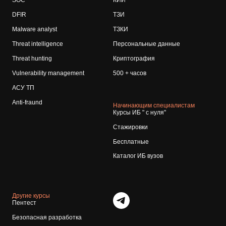
SOC
КИИ
DFIR
ТЗИ
Malware analyst
ТЗКИ
Threat intelligence
Персональные данные
Threat hunting
Криптография
Vulnerability management
500 + часов
АСУ ТП
Anti-fraund
Начинающим специалистам
Курсы ИБ " с нуля"
Стажировки
Бесплатные
Каталог ИБ вузов
Другие курсы
Пентест
Безопасная разработка