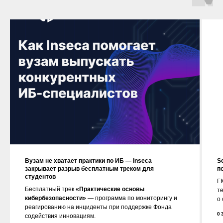
Вузам не хватает практики по ИБ — Inseca
S
закрывает разрыв бесплатным треком для
п
студентов
ГК
Бесплатный трек
«Практические основы
т
кибербезопасности»
— программа по мониторингу и
о
реагированию на инциденты при поддержке Фонда
0
содействия инновациям.