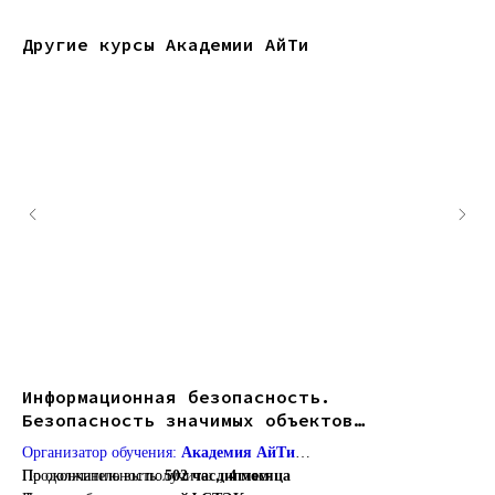
Другие курсы Академии АйТи
Информационная безопасность.
Ди
Безопасность значимых объектов
Ор
критической информационной
Организатор обучения:
Академия АйТи
Пр
По
инфраструктуры
Продолжительность:
По окончанию вы получите:
502 час., 4 месяца
диплом
Фо